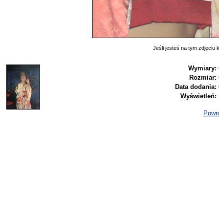
Jeśli jesteś na tym zdjęciu k
Wymiary:
Rozmiar:
Data dodania:
Wyświetleń:
Powró