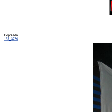
Poprzedni:
137_3739