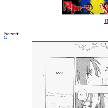
R
Poprzedni:
13