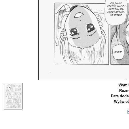
Wymia
Rozm
Data doda
Wyświet
P