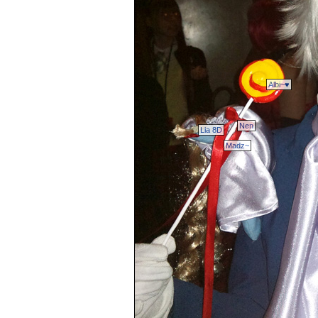
Albi~♥
Nen
Lia 8D
Madz~