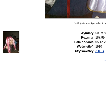
Jeśli jesteś na tym zdjęciu k
Wymiary:
600 x 8
Rozmiar:
187,99
Data dodania:
05.12.2
Wyświetleń:
1910
Użytkownicy:
Albi~♥
,
P