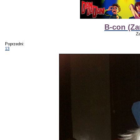
B-con (Zan
Za
Poprzedni:
13