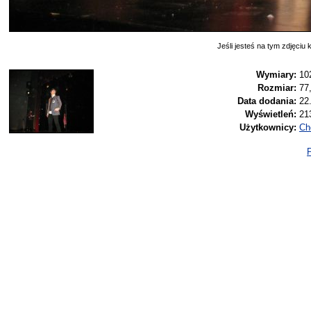
Jeśli jesteś na tym zdjęciu k
Wymiary:
10
Rozmiar:
77
Data dodania:
22
Wyświetleń:
21
Użytkownicy:
Ch
P