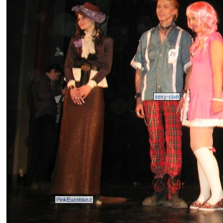
sexy-cian
PinkEuzebiusz