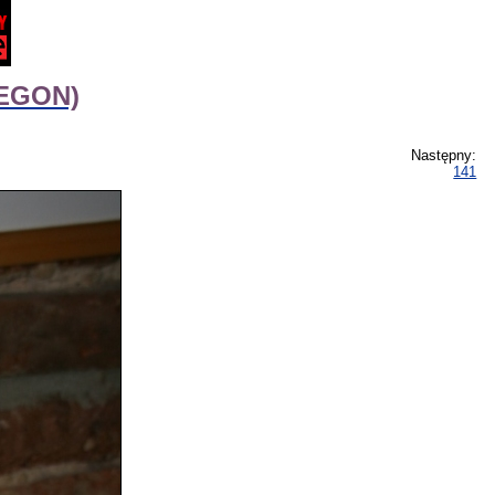
VEGON)
Następny:
141