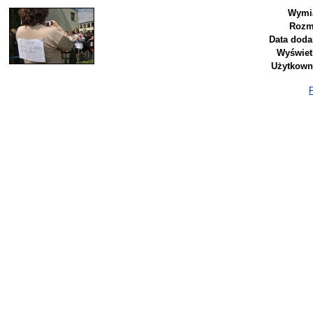
Wymia
Rozm
Data doda
Wyświet
Użytkown
P