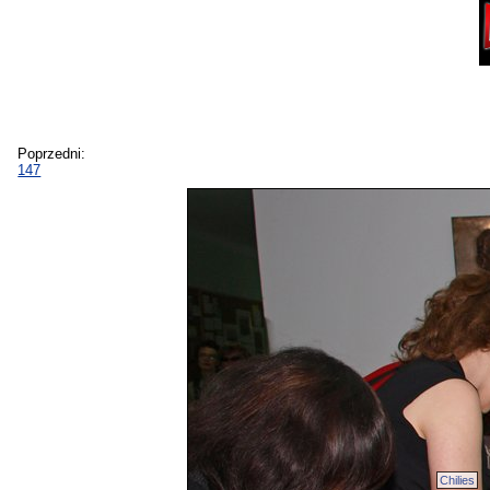
Poprzedni:
147
Chilies