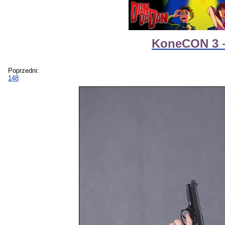
KoneCON 3 – 
Poprzedni:
148