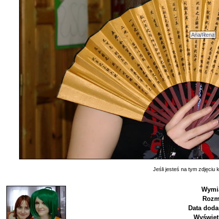
Ana/Rena
Jeśli jesteś na tym zdjęciu k
Wymia
Rozm
Data doda
Wyświet