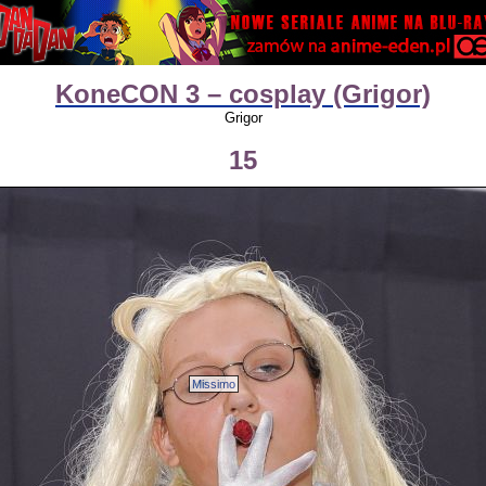
KoneCON 3 – cosplay (Grigor)
Grigor
15
Missimo