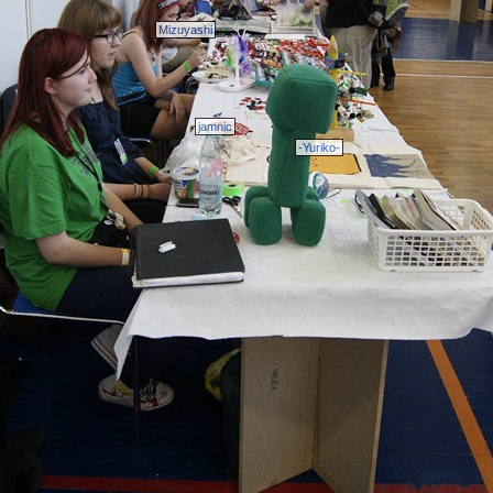
Mizuyashi
jamnic
-Yuriko-