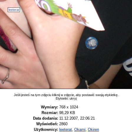
leeterat
Jeśli jesteś na tym zdjęciu kliknij w zdjęcie, aby postawić swoją etykietkę.
Etykietki:
ukryj
Wymiary:
768 x 1024
Rozmiar:
98,29 KB
Data dodania:
11.12.2007, 22:06:21
Wyświetleń:
2860
Użytkownicy:
leeterat
,
Okami
,
Okiren