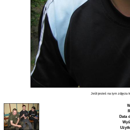
Jeśli jesteś na tym zdjęciu k
W
R
Data 
Wyś
Użyt