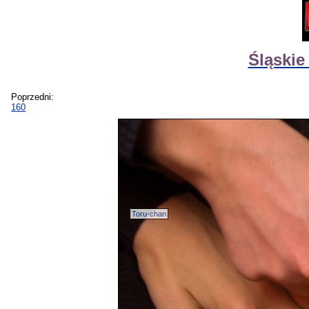
Śląski
Poprzedni:
160
Toru-chan