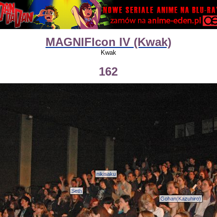
MAGNIFIcon IV (Kwak)
Kwak
162
nikisaku
Seth
Gohan(Kazuhiro)