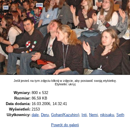
dale
Inti
Jeśli jesteś na tym zdjęciu kliknij w zdjęcie, aby postawić swoją etykietkę.
Etykietki:
ukryj
Wymiary:
800 x 532
Rozmiar:
86,59 KB
Data dodania:
16.03.2006, 14:32:41
Wyświetleń:
2153
Użytkownicy:
dale
,
Deru
,
Gohan(Kazuhiro)
,
Inti
,
Nemi
,
nikisaku
,
Seth
Powrót do galerii