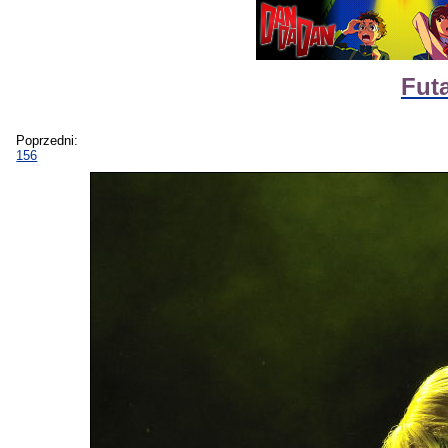
Fut
Poprzedni:
156