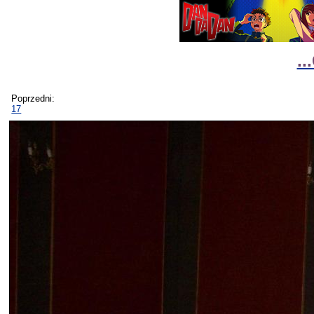
..
Poprzedni:
17