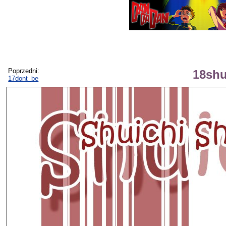
Poprzedni:
18shu
17dont_be