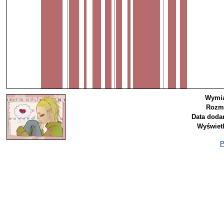
Wymia
Rozmi
Data dodan
Wyświetl
P