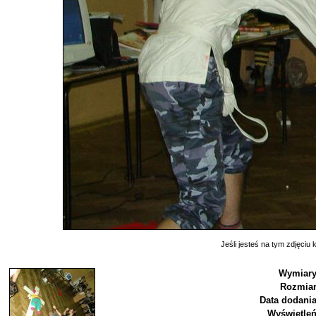
Jeśli jesteś na tym zdjęciu k
Wymiary
Rozmiar
Data dodania
Wyświetleń