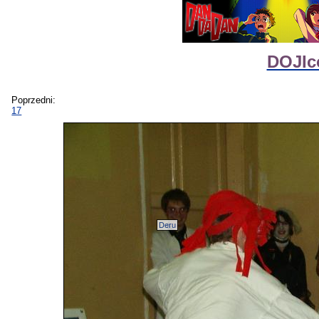
DOJIc
Poprzedni:
17
Deru