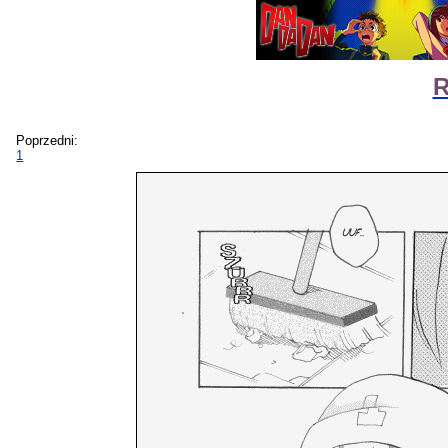
R
Poprzedni:
1