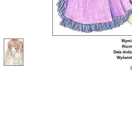
Wymi
Rozm
Data doda
Wyświet