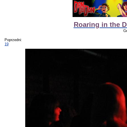
Roaring in the D
Gr
Poprzedni:
19