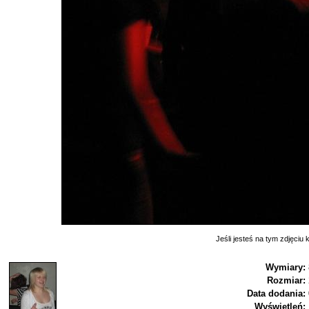
Jeśli jesteś na tym zdjęciu k
Wymiary:
Rozmiar:
Data dodania:
Wyświetleń: