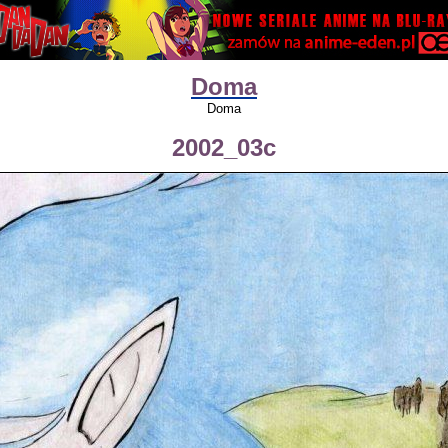
Doma
Doma
2002_03c