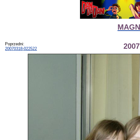
MAGNI
Poprzedni:
2007
20070318-022522