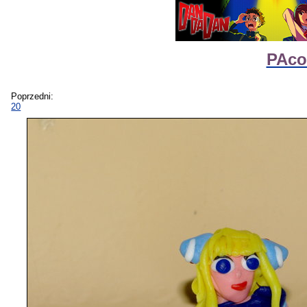
PAco
Poprzedni:
20