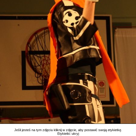
Jeśli jesteś na tym zdjęciu kliknij w zdjęcie, aby postawić swoją etykietkę.
Etykietki:
ukryj