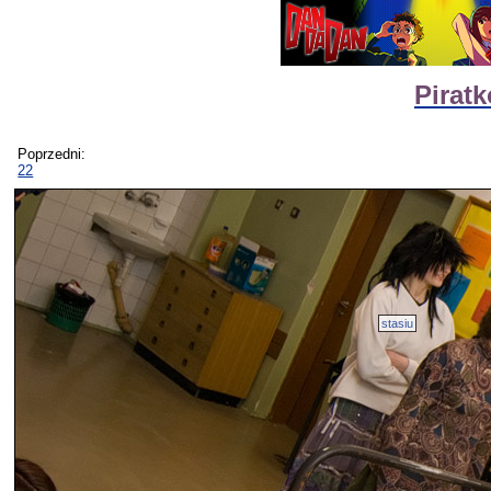
Pirat
Poprzedni:
22
stasiu