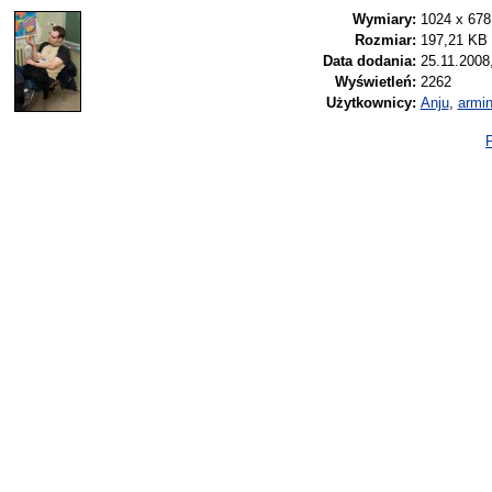
Wymiary:
1024 x 678
Rozmiar:
197,21 KB
Data dodania:
25.11.2008
Wyświetleń:
2262
Użytkownicy:
Anju
,
armi
P