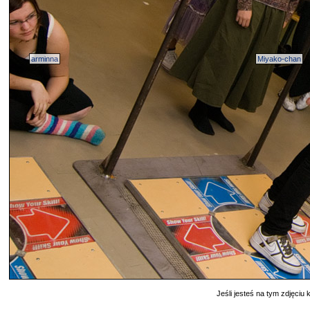
arminna
Miyako-chan
Jeśli jesteś na tym zdjęciu k