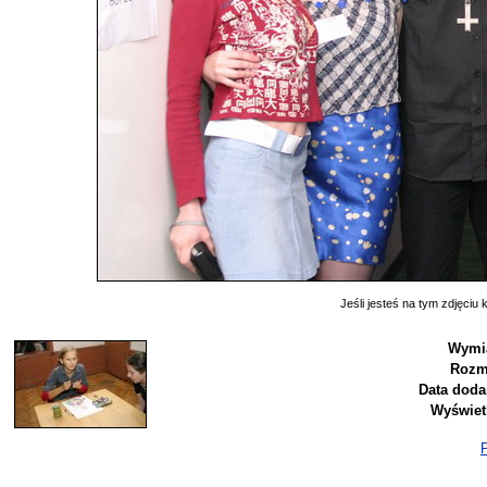
Jeśli jesteś na tym zdjęciu k
Wymia
Rozm
Data doda
Wyświet
P