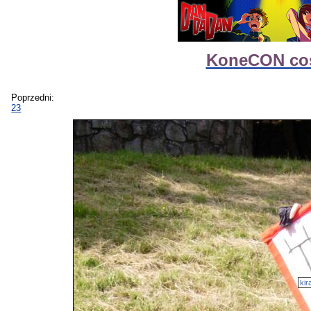
KoneCON cosp
Poprzedni:
23
kir