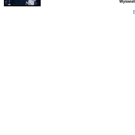
Wyświet
P