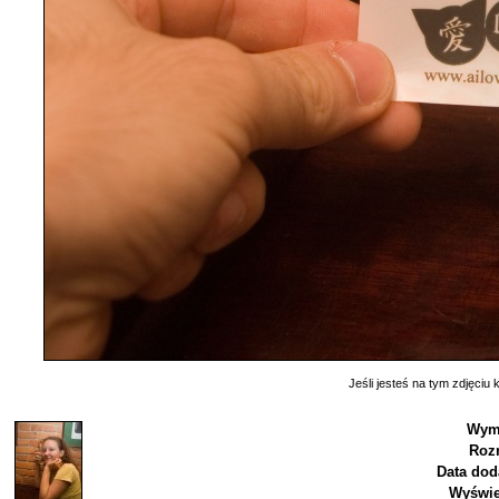
Jeśli jesteś na tym zdjęciu k
Wymi
Roz
Data dod
Wyświe