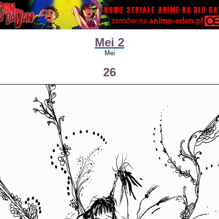
Mei 2
Mei
26