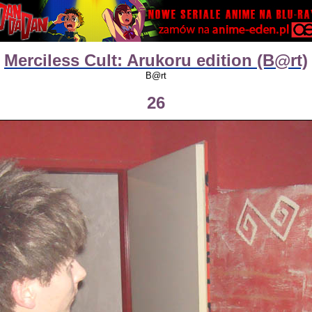
Merciless Cult: Arukoru edition (B@rt)
B@rt
26