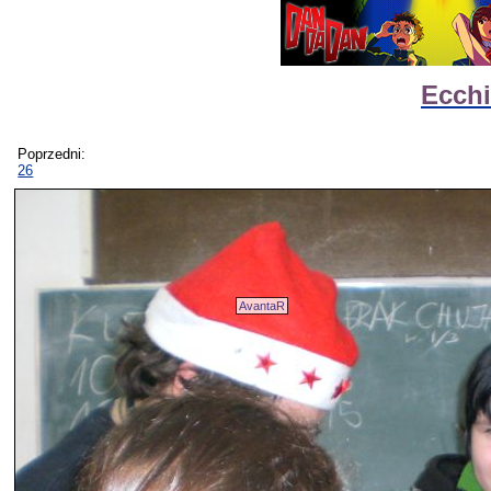
Ecchi
Poprzedni:
26
AvantaR