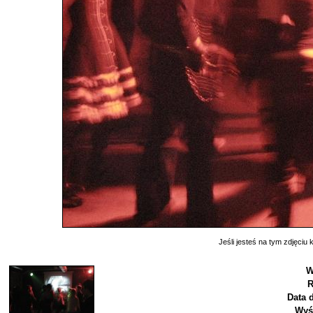
Jeśli jesteś na tym zdjęciu k
W
R
Data 
Wyś