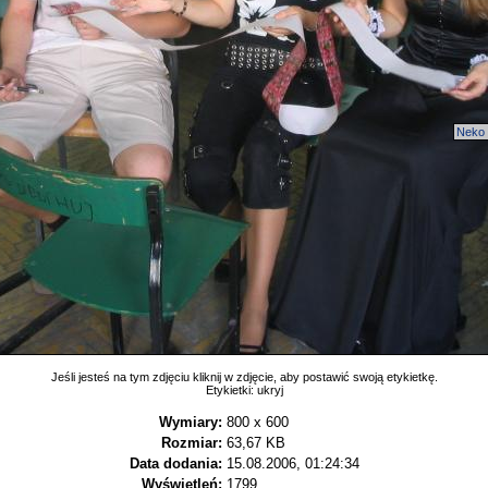
Neko
Jeśli jesteś na tym zdjęciu kliknij w zdjęcie, aby postawić swoją etykietkę.
Etykietki:
ukryj
Wymiary:
800 x 600
Rozmiar:
63,67 KB
Data dodania:
15.08.2006, 01:24:34
Wyświetleń:
1799