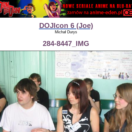
DOJIcon 6 (Joe)
Michał Durys
284-8447_IMG
Inti