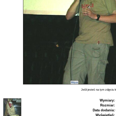
Alqua
Jeśli jesteś na tym zdjęciu k
Wymiary:
Rozmiar:
Data dodania:
Wyświetleń: