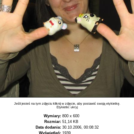
Jeśli jesteś na tym zdjęciu kliknij w zdjęcie, aby postawić swoją etykietkę.
Etykietki:
ukryj
Wymiary:
800 x 600
Rozmiar:
51,14 KB
Data dodania:
30.10.2006, 00:08:32
Wyświetleń:
1939