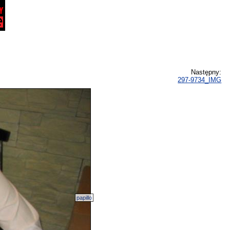
Następny:
297-9734_IMG
papillo