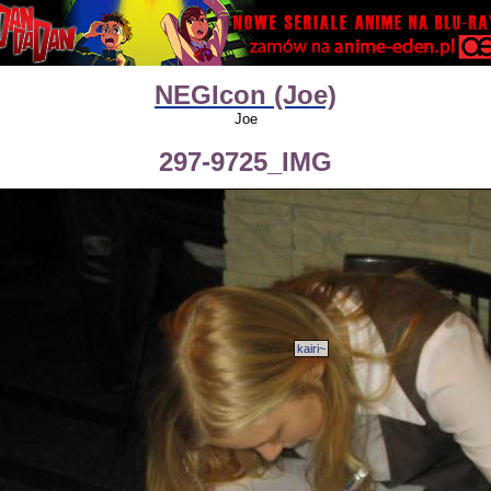
NEGIcon (Joe)
Joe
297-9725_IMG
kairi~