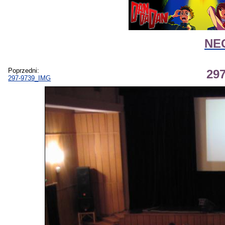
NEG
Poprzedni:
29
297-9739_IMG