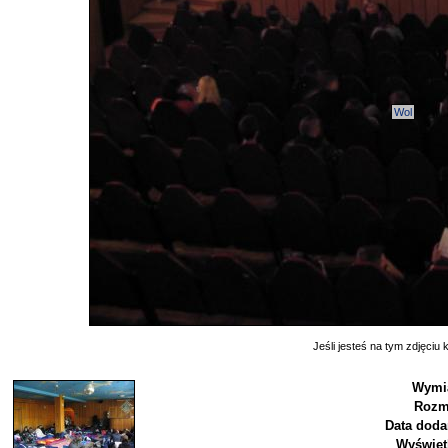
Wol
Jeśli jesteś na tym zdjęciu k
Wymia
Rozm
Data doda
Wyświet