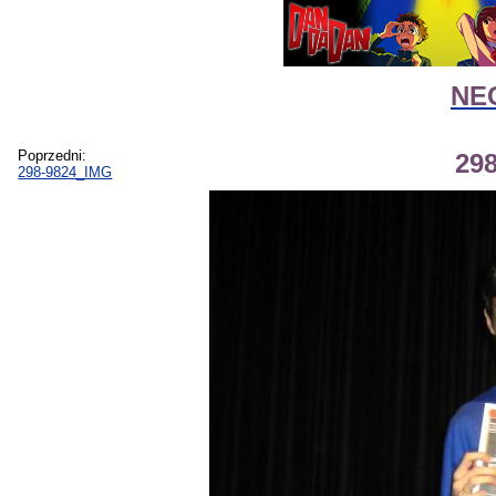
NEG
Poprzedni:
29
298-9824_IMG