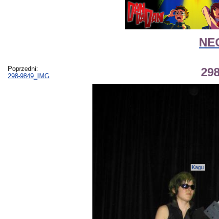
NEG
Poprzedni:
29
298-9849_IMG
Kagu