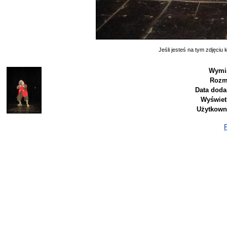
Jeśli jesteś na tym zdjęciu k
Wymia
Rozm
Data doda
Wyświet
Użytkown
P