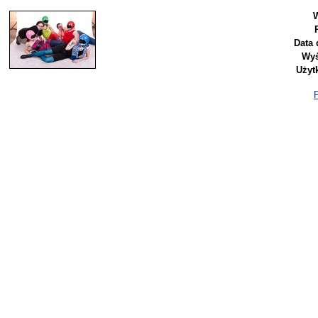
W
Data 
Wyś
Użyt
P