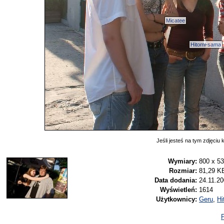
Micatee
Hitomi-sama
Jeśli jesteś na tym zdjęciu k
Wymiary:
800 x 5
Rozmiar:
81,29 K
Data dodania:
24.11.20
Wyświetleń:
1614
Użytkownicy:
Geru
,
Hi
P