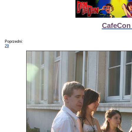
CafeCon 
Poprzedni:
29