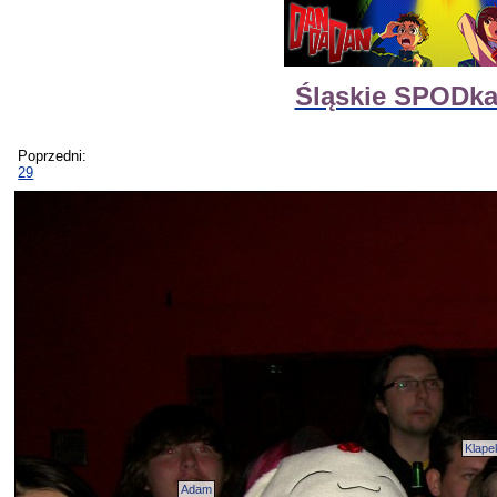
Śląskie SPODka
Poprzedni:
29
Klape
Adam