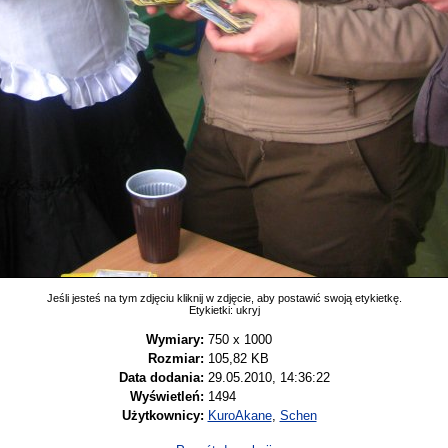
Jeśli jesteś na tym zdjęciu kliknij w zdjęcie, aby postawić swoją etykietkę.
Etykietki:
ukryj
Wymiary:
750 x 1000
Rozmiar:
105,82 KB
Data dodania:
29.05.2010, 14:36:22
Wyświetleń:
1494
Użytkownicy:
KuroAkane
,
Schen