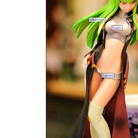
Wiki-chan
Gaido
Balrond