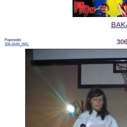
BAKA
Poprzedni:
30
306-0649_IMG