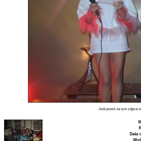
Jeśli jesteś na tym zdjęciu k
W
R
Data 
Wyś