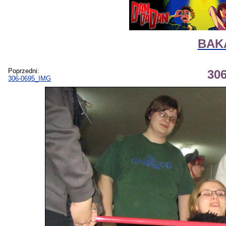
BAKA
Poprzedni:
30
306-0695_IMG