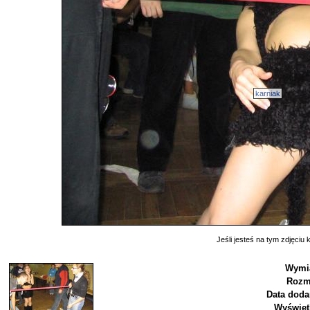
karniak
Jeśli jesteś na tym zdjęciu k
Wymi
Rozm
Data doda
Wyświet